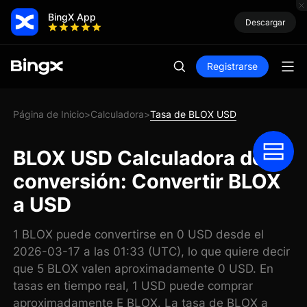
BingX App
Descargar
Registrarse
Página de Inicio
Calculadora
Tasa de BLOX USD
>
>
BLOX USD Calculadora de
conversión: Convertir BLOX
a USD
1 BLOX puede convertirse en 0 USD desde el
2026-03-17 a las 01:33 (UTC), lo que quiere decir
que 5 BLOX valen aproximadamente 0 USD. En
tasas en tiempo real, 1 USD puede comprar
aproximadamente E BLOX. La tasa de BLOX a