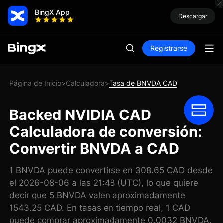
BingX App
Descargar
Registrarse
Página de Inicio
Calculadora
Tasa de BNVDA CAD
>
>
Backed NVIDIA CAD
Calculadora de conversión:
Convertir BNVDA a CAD
1 BNVDA puede convertirse en 308.65 CAD desde
el 2026-08-06 a las 21:48 (UTC), lo que quiere
decir que 5 BNVDA valen aproximadamente
1543.25 CAD. En tasas en tiempo real, 1 CAD
puede comprar aproximadamente 0.0032 BNVDA.