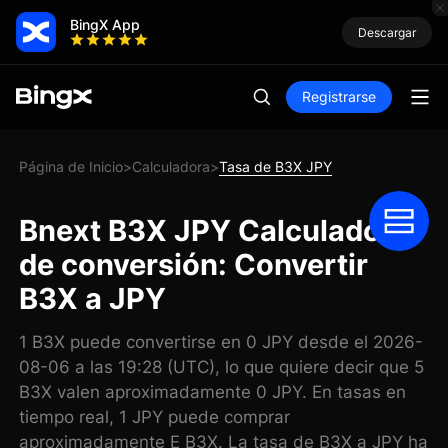
BingX App
Descargar
Registrarse
Página de Inicio
Calculadora
Tasa de B3X JPY
>
>
Bnext B3X JPY Calculadora
de conversión: Convertir
B3X a JPY
1 B3X puede convertirse en 0 JPY desde el 2026-
08-06 a las 19:28 (UTC), lo que quiere decir que 5
B3X valen aproximadamente 0 JPY. En tasas en
tiempo real, 1 JPY puede comprar
aproximadamente E B3X. La tasa de B3X a JPY ha