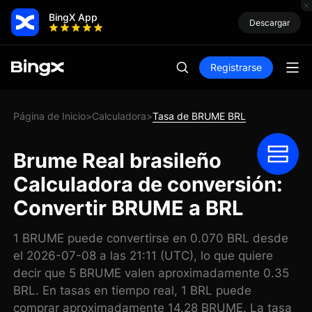
BingX App
Descargar
Registrarse
Página de Inicio
Calculadora
Tasa de BRUME BRL
>
>
Brume Real brasileño
Calculadora de conversión:
Convertir BRUME a BRL
1 BRUME puede convertirse en 0.070 BRL desde
el 2026-07-08 a las 21:11 (UTC), lo que quiere
decir que 5 BRUME valen aproximadamente 0.35
BRL. En tasas en tiempo real, 1 BRL puede
comprar aproximadamente 14.28 BRUME. La tasa