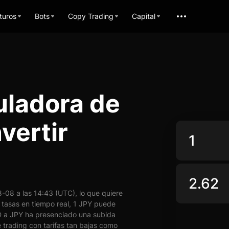
turos
Bots
Copy Trading
Capital
uladora de
vertir
-08 a las 14:43 (UTC), lo que quiere
tasas en tiempo real, 1 JPY puede
 a JPY ha presenciado una subida
 trading con tarifas tan bajas como