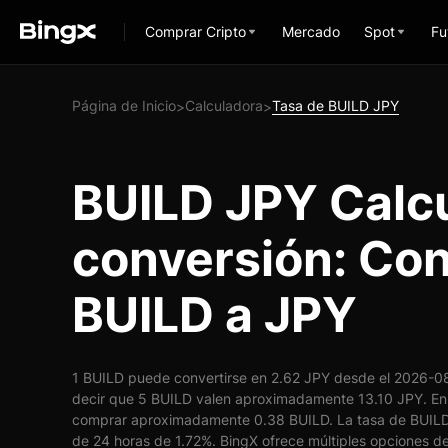
Comprar Cripto
Mercado
Spot
Fu
Página de Inicio
Calculadora
Tasa de BUILD JPY
>
>
BUILD JPY Calc
conversión: Con
BUILD a JPY
1 BUILD puede convertirse en 2.62 JPY desde el 2026-08
decir que 5 BUILD valen aproximadamente 13.10 JPY. En 
comprar aproximadamente 0.38 BUILD. La tasa de BUILD
de 24 horas de 1.72%. BingX ofrece múltiples opciones de