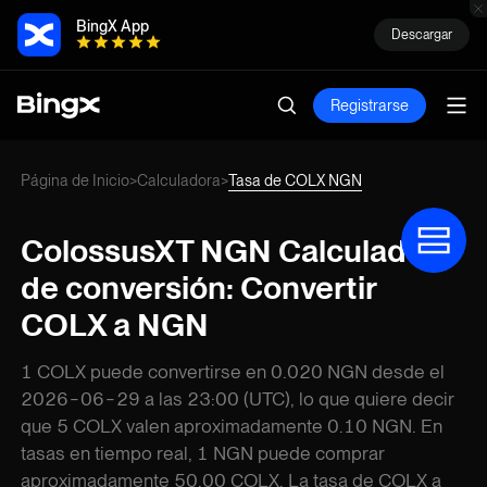
BingX App
Descargar
Registrarse
Página de Inicio
Calculadora
Tasa de COLX NGN
>
>
ColossusXT NGN Calculadora
de conversión: Convertir
COLX a NGN
1 COLX puede convertirse en 0.020 NGN desde el
2026-06-29 a las 23:00 (UTC), lo que quiere decir
que 5 COLX valen aproximadamente 0.10 NGN. En
tasas en tiempo real, 1 NGN puede comprar
aproximadamente 50.00 COLX. La tasa de COLX a