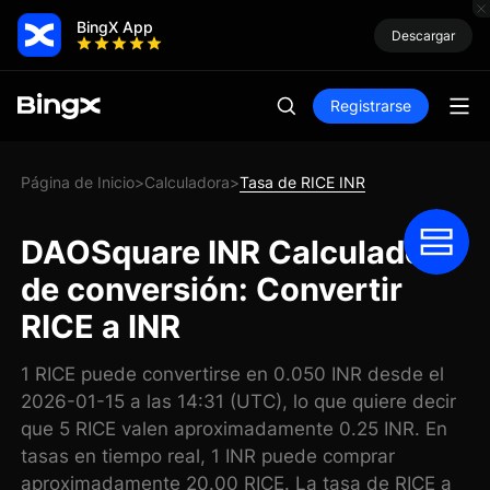
BingX App
Descargar
Registrarse
Página de Inicio
Calculadora
Tasa de RICE INR
>
>
DAOSquare INR Calculadora
de conversión: Convertir
RICE a INR
1 RICE puede convertirse en 0.050 INR desde el
2026-01-15 a las 14:31 (UTC), lo que quiere decir
que 5 RICE valen aproximadamente 0.25 INR. En
tasas en tiempo real, 1 INR puede comprar
aproximadamente 20.00 RICE. La tasa de RICE a