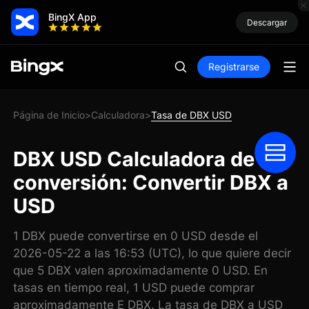
BingX App
Descargar
Registrarse
Página de Inicio
Calculadora
Tasa de DBX USD
>
>
DBX USD Calculadora de
conversión: Convertir DBX a
USD
1 DBX puede convertirse en 0 USD desde el
2026-05-22 a las 16:53 (UTC), lo que quiere decir
que 5 DBX valen aproximadamente 0 USD. En
tasas en tiempo real, 1 USD puede comprar
aproximadamente E DBX. La tasa de DBX a USD