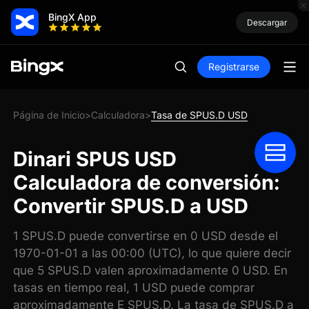
BingX App
Descargar
Registrarse
Página de Inicio
Calculadora
Tasa de SPUS.D USD
>
>
Dinari SPUS USD
Calculadora de conversión:
Convertir SPUS.D a USD
1 SPUS.D puede convertirse en 0 USD desde el
1970-01-01 a las 00:00 (UTC), lo que quiere decir
que 5 SPUS.D valen aproximadamente 0 USD. En
tasas en tiempo real, 1 USD puede comprar
aproximadamente E SPUS.D. La tasa de SPUS.D a