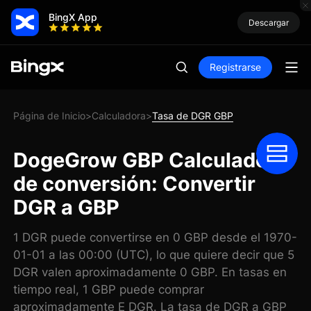
BingX App
Descargar
Registrarse
Página de Inicio
Calculadora
Tasa de DGR GBP
>
>
DogeGrow GBP Calculadora
de conversión: Convertir
DGR a GBP
1 DGR puede convertirse en 0 GBP desde el 1970-
01-01 a las 00:00 (UTC), lo que quiere decir que 5
DGR valen aproximadamente 0 GBP. En tasas en
tiempo real, 1 GBP puede comprar
aproximadamente E DGR. La tasa de DGR a GBP