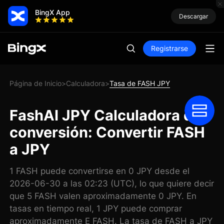
BingX App
Descargar
Registrarse
Página de Inicio
Calculadora
Tasa de FASH JPY
>
>
FashAI JPY Calculadora de
conversión: Convertir FASH
a JPY
1 FASH puede convertirse en 0 JPY desde el
2026-06-30 a las 02:23 (UTC), lo que quiere decir
que 5 FASH valen aproximadamente 0 JPY. En
tasas en tiempo real, 1 JPY puede comprar
aproximadamente E FASH. La tasa de FASH a JPY