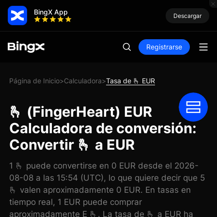
BingX App
Descargar
Registrarse
Página de Inicio
Calculadora
Tasa de 🫰 EUR
>
>
🫰 (FingerHeart) EUR
Calculadora de conversión:
Convertir 🫰 a EUR
1 🫰 puede convertirse en 0 EUR desde el 2026-
08-08 a las 15:54 (UTC), lo que quiere decir que 5
🫰 valen aproximadamente 0 EUR. En tasas en
tiempo real, 1 EUR puede comprar
aproximadamente E 🫰. La tasa de 🫰 a EUR ha