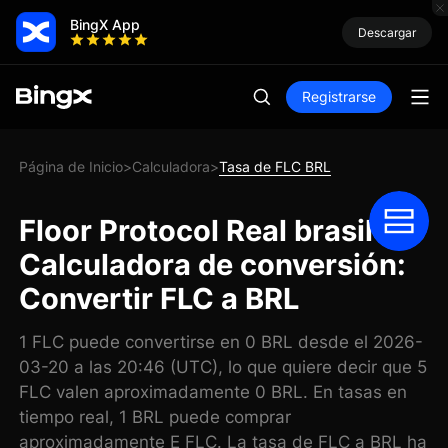
BingX App
Descargar
Registrarse
Página de Inicio
Calculadora
Tasa de FLC BRL
>
>
Floor Protocol Real brasileño
Calculadora de conversión:
Convertir FLC a BRL
1 FLC puede convertirse en 0 BRL desde el 2026-
03-20 a las 20:46 (UTC), lo que quiere decir que 5
FLC valen aproximadamente 0 BRL. En tasas en
tiempo real, 1 BRL puede comprar
aproximadamente E FLC. La tasa de FLC a BRL ha