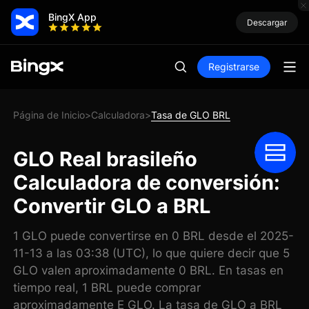
BingX App
Descargar
Registrarse
Página de Inicio
Calculadora
Tasa de GLO BRL
>
>
GLO Real brasileño
Calculadora de conversión:
Convertir GLO a BRL
1 GLO puede convertirse en 0 BRL desde el 2025-
11-13 a las 03:38 (UTC), lo que quiere decir que 5
GLO valen aproximadamente 0 BRL. En tasas en
tiempo real, 1 BRL puede comprar
aproximadamente E GLO. La tasa de GLO a BRL