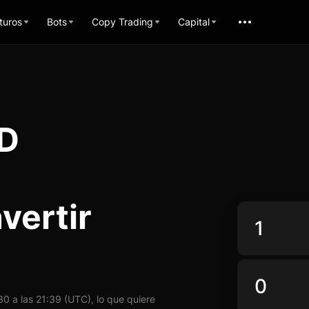
turos
Bots
Copy Trading
Capital
ED
vertir
 a las 21:39 (UTC), lo que quiere