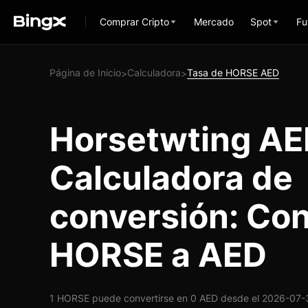
Comprar Cripto
Mercado
Spot
Fu
Página de Inicio
Calculadora
Tasa de HORSE AED
>
>
Horsetwting A
Calculadora de
conversión: Con
HORSE a AED
1 HORSE puede convertirse en 0 AED desde el 2026-07-30