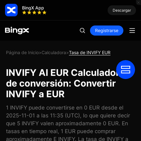
BingX App
Descargar
Registrarse
Página de Inicio
Calculadora
Tasa de INVIFY EUR
>
>
INVIFY AI EUR Calculadora
de conversión: Convertir
INVIFY a EUR
1 INVIFY puede convertirse en 0 EUR desde el
2025-11-01 a las 11:35 (UTC), lo que quiere decir
que 5 INVIFY valen aproximadamente 0 EUR. En
tasas en tiempo real, 1 EUR puede comprar
aproximadamente E INVIFY. La tasa de INVIFY a