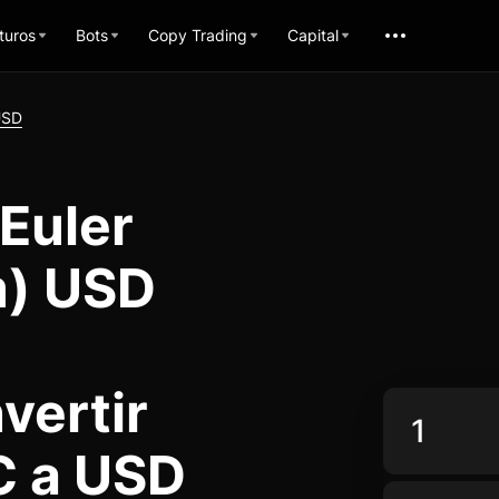
turos
Bots
Copy Trading
Capital
USD
Euler
m) USD
vertir
 a USD