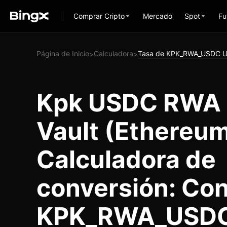
Comprar Cripto
Mercado
Spot
Fu
Página de Inicio
Calculadora
Tasa de KPK_RWA_USDC 
>
>
Kpk USDC RWA 
Vault (Ethereu
Calculadora de
conversión: Con
KPK_RWA_USDC