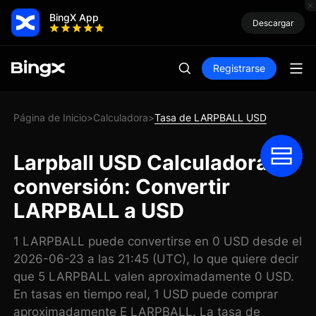
BingX App
Descargar
Registrarse
Página de Inicio
Calculadora
Tasa de LARPBALL USD
>
>
Larpball USD Calculadora de
conversión: Convertir
LARPBALL a USD
1 LARPBALL puede convertirse en 0 USD desde el
2026-06-23 a las 21:45 (UTC), lo que quiere decir
que 5 LARPBALL valen aproximadamente 0 USD.
En tasas en tiempo real, 1 USD puede comprar
aproximadamente E LARPBALL. La tasa de