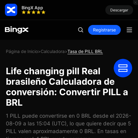
BingX App
Descargar
Registrarse
Página de Inicio
Calculadora
Tasa de PILL BRL
>
>
Life changing pill Real
brasileño Calculadora de
conversión: Convertir PILL a
BRL
1 PILL puede convertirse en 0 BRL desde el 2026-
08-09 a las 15:04 (UTC), lo que quiere decir que 5
PILL valen aproximadamente 0 BRL. En tasas en