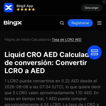
BingX App
Descargar
Registrarse
Página de Inicio
Calculadora
Tasa de LCRO AED
>
>
Liquid CRO AED Calculadora
de conversión: Convertir
LCRO a AED
1 LCRO puede convertirse en 0.22 AED desde el
2026-08-08 a las 07:34 (UTC), lo que quiere decir
que 5 LCRO valen aproximadamente 1.10 AED. En
tasas en tiempo real, 1 AED puede comprar
aproximadamente 4.54 LCRO. La tasa de LCRO a