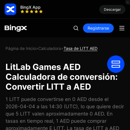
BingX App
Descargar
Registrarse
Página de Inicio
Calculadora
Tasa de LITT AED
>
>
LitLab Games AED
Calculadora de conversión:
Convertir LITT a AED
1 LITT puede convertirse en 0 AED desde el
2026-04-04 a las 14:30 (UTC), lo que quiere decir
que 5 LITT valen aproximadamente 0 AED. En
tasas en tiempo real, 1 AED puede comprar
aproximadamente E LITT. La tasa de LITT a AED