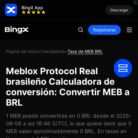
BingX App
Descargar
Registrarse
Página de Inicio
Calculadora
Tasa de MEB BRL
>
>
Meblox Protocol Real
brasileño Calculadora de
conversión: Convertir MEB a
BRL
1 MEB puede convertirse en 0 BRL desde el 2026-
08-06 a las 16:46 (UTC), lo que quiere decir que 5
MEB valen aproximadamente 0 BRL. En tasas en