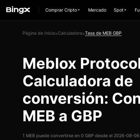
Comprar Cripto
Mercado
Spot
Fu
Página de Inicio
Calculadora
Tasa de MEB GBP
>
>
Meblox Protoco
Calculadora de
conversión: Con
MEB a GBP
1 MEB puede convertirse en 0 GBP desde el 2026-08-06 a