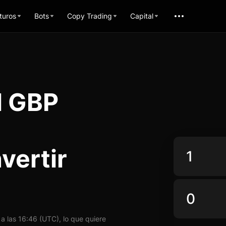
turos
Bots
Copy Trading
Capital
l GBP
vertir
 las 16:46 (UTC), lo que quiere