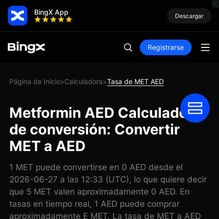
BingX App
Descargar
Registrarse
Página de Inicio
Calculadora
Tasa de MET AED
>
>
Metformin AED Calculadora
de conversión: Convertir
MET a AED
1 MET puede convertirse en 0 AED desde el
2026-06-27 a las 12:33 (UTC), lo que quiere decir
que 5 MET valen aproximadamente 0 AED. En
tasas en tiempo real, 1 AED puede comprar
aproximadamente E MET. La tasa de MET a AED