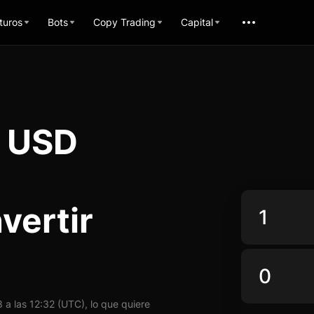
turos
Bots
Copy Trading
Capital
n USD
vertir
a las 12:32 (UTC), lo que quiere