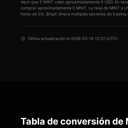
decir que 5 MINT valen aproximadamente 0 USD. En tasa
comprar aproximadamente E MINT. La tasa de MINT a U
horas de 0%. BingX ofrece múltiples opciones de trading c
Última actualización el 2026-03-18 12:32 (UTC)
Tabla de conversión de 