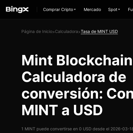
Comprar Cripto
Mercado
Spot
Fu
Página de Inicio
Calculadora
Tasa de MINT USD
>
>
Mint Blockchai
Calculadora de
conversión: Con
MINT a USD
1 MINT puede convertirse en 0 USD desde el 2026-03-18 