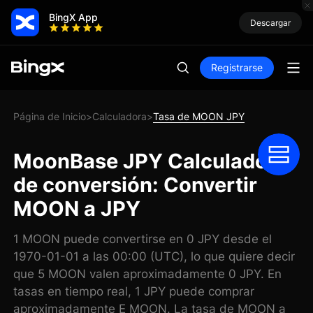
BingX App
Descargar
Registrarse
Página de Inicio
Calculadora
Tasa de MOON JPY
>
>
MoonBase JPY Calculadora
de conversión: Convertir
MOON a JPY
1 MOON puede convertirse en 0 JPY desde el
1970-01-01 a las 00:00 (UTC), lo que quiere decir
que 5 MOON valen aproximadamente 0 JPY. En
tasas en tiempo real, 1 JPY puede comprar
aproximadamente E MOON. La tasa de MOON a