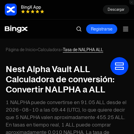
BingX App
Descargar
Registrarse
Página de Inicio
Calculadora
Tasa de NALPHA ALL
>
>
Nest Alpha Vault ALL
Calculadora de conversión:
Convertir NALPHA a ALL
1 NALPHA puede convertirse en 91.05 ALL desde el
2026-08-10 a las 09:44 (UTC), lo que quiere decir
que 5 NALPHA valen aproximadamente 455.25 ALL.
En tasas en tiempo real, 1 ALL puede comprar
aproximadamente 0.010 NALPHA. La tasa de