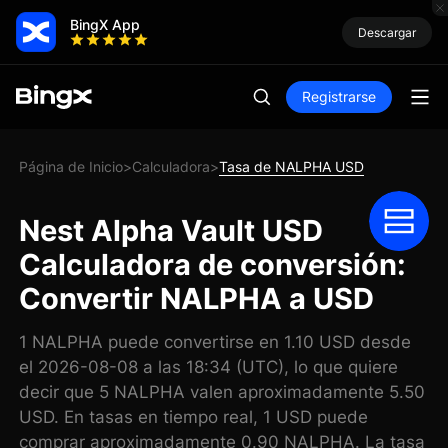
BingX App
Descargar
Registrarse
Página de Inicio
Calculadora
Tasa de NALPHA USD
>
>
Nest Alpha Vault USD
Calculadora de conversión:
Convertir NALPHA a USD
1 NALPHA puede convertirse en 1.10 USD desde
el 2026-08-08 a las 18:34 (UTC), lo que quiere
decir que 5 NALPHA valen aproximadamente 5.50
USD. En tasas en tiempo real, 1 USD puede
comprar aproximadamente 0.90 NALPHA. La tasa