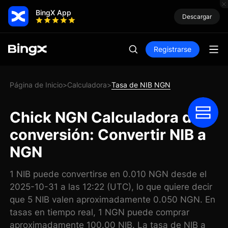
BingX App
Descargar
Registrarse
Página de Inicio
Calculadora
Tasa de NIB NGN
>
>
Chick NGN Calculadora de
conversión: Convertir NIB a
NGN
1 NIB puede convertirse en 0.010 NGN desde el
2025-10-31 a las 12:22 (UTC), lo que quiere decir
que 5 NIB valen aproximadamente 0.050 NGN. En
tasas en tiempo real, 1 NGN puede comprar
aproximadamente 100.00 NIB. La tasa de NIB a