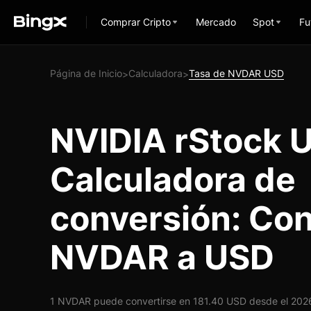
Comprar Cripto
Mercado
Spot
Fu
Página de Inicio
Calculadora
Tasa de NVDAR USD
>
>
NVIDIA rStock 
Calculadora de
conversión: Con
NVDAR a USD
1 NVDAR puede convertirse en 181.40 USD desde el 2026