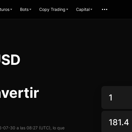
turos
Bots
Copy Trading
Capital
USD
vertir
-07-30 a las 08:27 (UTC), lo que