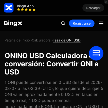
BingX App
Descargar
Registrarse
Página de Inicio
Calculadora
Tasa de ONI USD
>
>
ONINO USD Calculadora de
conversión: Convertir ONI a
USD
1 ONI puede convertirse en 0 USD desde el 2026-
08-07 a las 03:39 (UTC), lo que quiere decir que 5
ONI valen aproximadamente 0 USD. En tasas en
tiempo real, 1 USD puede comprar
aproximadamente E ONI. La tasa de ONI a USD ha