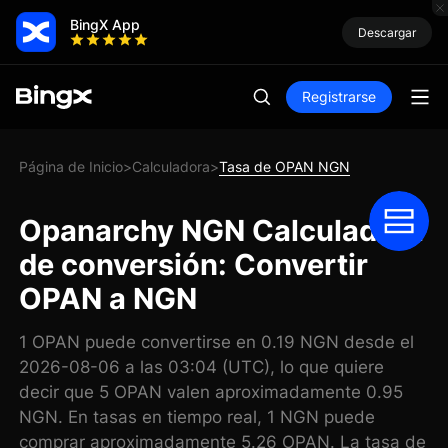
BingX App
Descargar
Registrarse
Página de Inicio
Calculadora
Tasa de OPAN NGN
>
>
Opanarchy NGN Calculadora
de conversión: Convertir
OPAN a NGN
1 OPAN puede convertirse en 0.19 NGN desde el
2026-08-06 a las 03:04 (UTC), lo que quiere
decir que 5 OPAN valen aproximadamente 0.95
NGN. En tasas en tiempo real, 1 NGN puede
comprar aproximadamente 5.26 OPAN. La tasa de