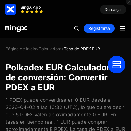
BingX App
Descargar
Registrarse
Página de Inicio
Calculadora
Tasa de PDEX EUR
>
>
Polkadex EUR Calculadora
de conversión: Convertir
PDEX a EUR
1 PDEX puede convertirse en 0 EUR desde el
2026-04-02 a las 10:32 (UTC), lo que quiere decir
que 5 PDEX valen aproximadamente 0 EUR. En
tasas en tiempo real, 1 EUR puede comprar
aproximadamente E PDEX. La tasa de PDEX a EUR