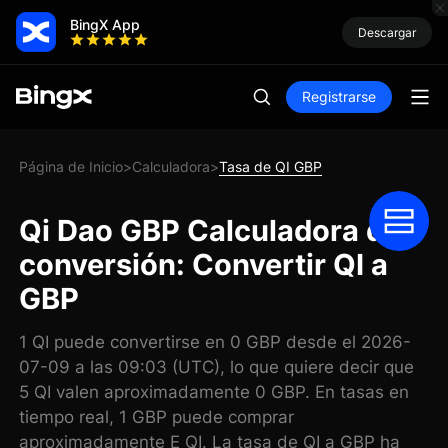
BingX App
Descargar
Registrarse
Página de Inicio
Calculadora
Tasa de QI GBP
>
>
Qi Dao GBP Calculadora de
conversión: Convertir QI a
GBP
1 QI puede convertirse en 0 GBP desde el 2026-
07-09 a las 09:03 (UTC), lo que quiere decir que
5 QI valen aproximadamente 0 GBP. En tasas en
tiempo real, 1 GBP puede comprar
aproximadamente E QI. La tasa de QI a GBP ha