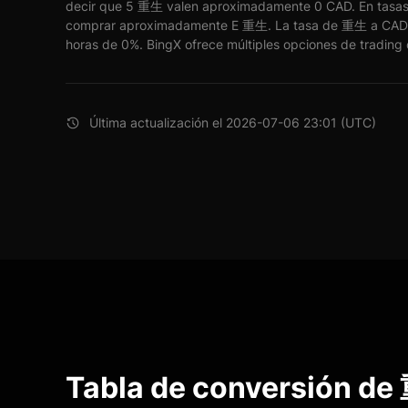
decir que 5 重生 valen aproximadamente 0 CAD. En tasas
comprar aproximadamente E 重生. La tasa de 重生 a CAD 
horas de 0%. BingX ofrece múltiples opciones de trading c
Última actualización el 2026-07-06 23:01 (UTC)
Tabla de conversión de