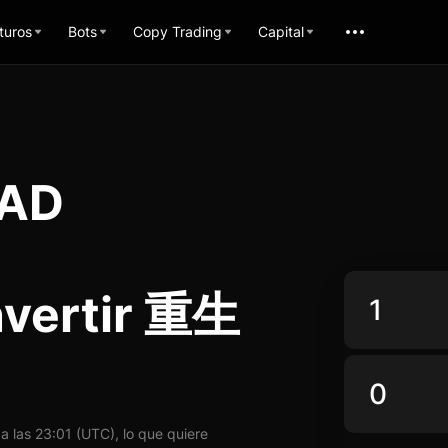
turos
Bots
Copy Trading
Capital
CAD
nvertir 重生
las 23:01 (UTC), lo que quiere