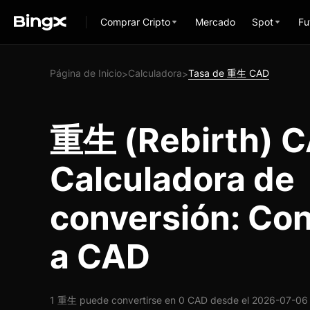
Comprar Cripto
Mercado
Spot
Fu
Página de Inicio
Calculadora
Tasa de 重生 CAD
>
>
重生 (Rebirth) 
Calculadora de
conversión: Co
a CAD
1 重生 puede convertirse en 0 CAD desde el 2026-07-06 a 