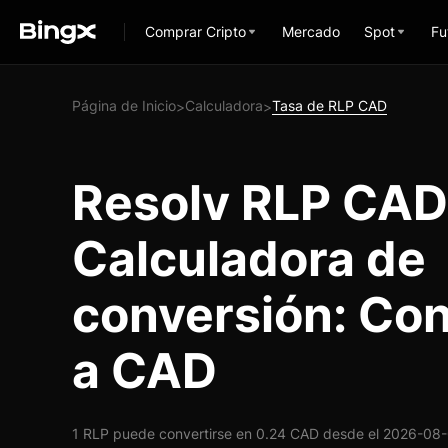
Comprar Cripto
Mercado
Spot
Fu
Página de Inicio
Calculadora
Tasa de RLP CAD
>
>
Resolv RLP CAD
Calculadora de
conversión: Con
a CAD
1 RLP puede convertirse en 0.24 CAD desde el 2026-08-0