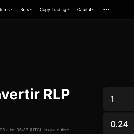
turos
Bots
Copy Trading
Capital
vertir RLP
8 a las 05:33 (UTC), lo que quiere