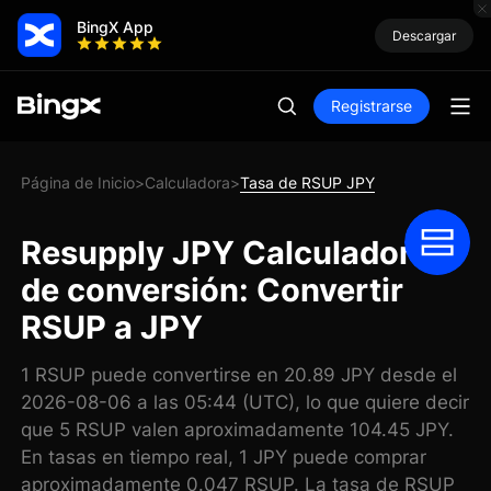
BingX App
Descargar
Registrarse
Página de Inicio
Calculadora
Tasa de RSUP JPY
>
>
Resupply JPY Calculadora
de conversión: Convertir
RSUP a JPY
1 RSUP puede convertirse en 20.89 JPY desde el
2026-08-06 a las 05:44 (UTC), lo que quiere decir
que 5 RSUP valen aproximadamente 104.45 JPY.
En tasas en tiempo real, 1 JPY puede comprar
aproximadamente 0.047 RSUP. La tasa de RSUP