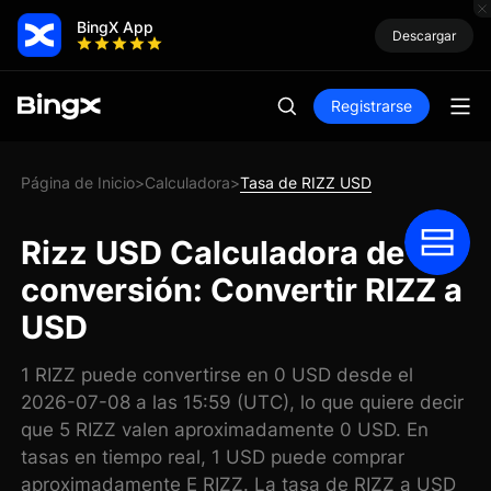
BingX App
Descargar
Registrarse
Página de Inicio
Calculadora
Tasa de RIZZ USD
>
>
Rizz USD Calculadora de
conversión: Convertir RIZZ a
USD
1 RIZZ puede convertirse en 0 USD desde el
2026-07-08 a las 15:59 (UTC), lo que quiere decir
que 5 RIZZ valen aproximadamente 0 USD. En
tasas en tiempo real, 1 USD puede comprar
aproximadamente E RIZZ. La tasa de RIZZ a USD