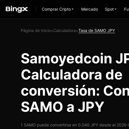
Comprar Cripto
Mercado
Spot
Fu
Página de Inicio
Calculadora
Tasa de SAMO JPY
>
>
Samoyedcoin J
Calculadora de
conversión: Con
SAMO a JPY
1 SAMO puede convertirse en 0.040 JPY desde el 2026-0