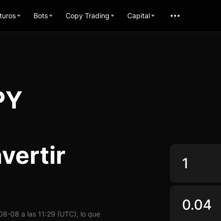
turos
Bots
Copy Trading
Capital
PY
vertir
8-08 a las 11:29 (UTC), lo que