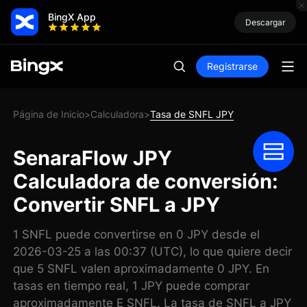
BingX App
Descargar
Registrarse
Página de Inicio
Calculadora
Tasa de SNFL JPY
>
>
SenaraFlow JPY
Calculadora de conversión:
Convertir SNFL a JPY
1 SNFL puede convertirse en 0 JPY desde el
2026-03-25 a las 00:37 (UTC), lo que quiere decir
que 5 SNFL valen aproximadamente 0 JPY. En
tasas en tiempo real, 1 JPY puede comprar
aproximadamente E SNFL. La tasa de SNFL a JPY