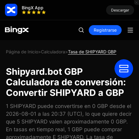
BingX App
Descargar
Registrarse
Página de Inicio
Calculadora
Tasa de SHIPYARD GBP
>
>
Shipyard.bot GBP
Calculadora de conversión:
Convertir SHIPYARD a GBP
1 SHIPYARD puede convertirse en 0 GBP desde el
2026-08-01 a las 20:37 (UTC), lo que quiere decir
que 5 SHIPYARD valen aproximadamente 0 GBP.
En tasas en tiempo real, 1 GBP puede comprar
aproximadamente E SHIPYARD. La tasa de