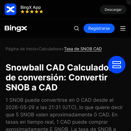
BingX App
Descargar
Registrarse
Página de Inicio
Calculadora
Tasa de SNOB CAD
>
>
Snowball CAD Calculadora
de conversión: Convertir
SNOB a CAD
1 SNOB puede convertirse en 0 CAD desde el
2026-05-29 a las 21:31 (UTC), lo que quiere decir
que 5 SNOB valen aproximadamente 0 CAD. En
tasas en tiempo real, 1 CAD puede comprar
aproximadamente E SNOB. La tasa de SNOB a