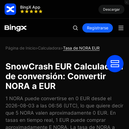
BingX App
Descargar
Registrarse
Página de Inicio
Calculadora
Tasa de NORA EUR
>
>
SnowCrash EUR Calculadora
de conversión: Convertir
NORA a EUR
1 NORA puede convertirse en 0 EUR desde el
2026-08-03 a las 06:56 (UTC), lo que quiere decir
que 5 NORA valen aproximadamente 0 EUR. En
tasas en tiempo real, 1 EUR puede comprar
aproximadamente E NORA. La tasa de NORA a