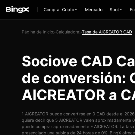
Comprar Cripto
Mercado
Spot
Fu
Página de Inicio
Calculadora
Tasa de AICREATOR CAD
>
>
Sociove CAD Ca
de conversión: 
AICREATOR a 
1 AICREATOR puede convertirse en 0 CAD desde el 2026-
quiere decir que 5 AICREATOR valen aproximadamente 0 
puede comprar aproximadamente E AICREATOR. La tasa
presenciado una subida de 24 horas de 0%. BingX ofrece 