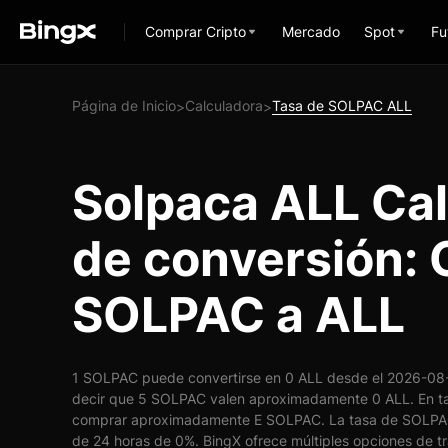
Comprar Cripto
Mercado
Spot
Fu
Página de Inicio
Calculadora
Tasa de SOLPAC ALL
>
>
Solpaca ALL Ca
de conversión: 
SOLPAC a ALL
1 SOLPAC puede convertirse en 0 ALL desde el 2026-08-0
decir que 5 SOLPAC valen aproximadamente 0 ALL. En ta
comprar aproximadamente E SOLPAC. La tasa de SOLPAC
de 24 horas de 0%. BingX ofrece múltiples opciones de tr