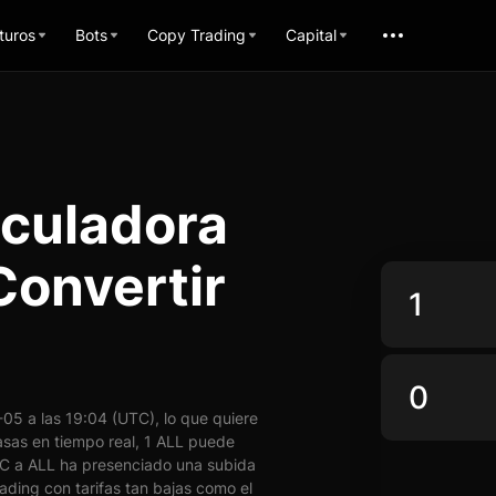
turos
Bots
Copy Trading
Capital
lculadora
Convertir
5 a las 19:04 (UTC), lo que quiere
sas en tiempo real, 1 ALL puede
 a ALL ha presenciado una subida
ading con tarifas tan bajas como el