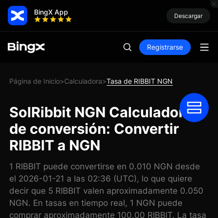
BingX App
Descargar
Registrarse
Página de Inicio
Calculadora
Tasa de RIBBIT NGN
>
>
SolRibbit NGN Calculadora
de conversión: Convertir
RIBBIT a NGN
1 RIBBIT puede convertirse en 0.010 NGN desde
el 2026-01-21 a las 02:36 (UTC), lo que quiere
decir que 5 RIBBIT valen aproximadamente 0.050
NGN. En tasas en tiempo real, 1 NGN puede
comprar aproximadamente 100.00 RIBBIT. La tasa