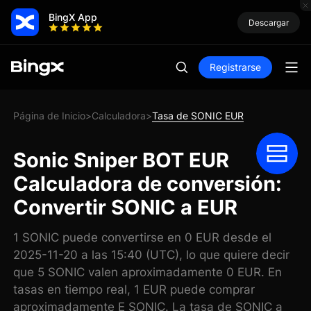
BingX App
Descargar
Registrarse
Página de Inicio
Calculadora
Tasa de SONIC EUR
>
>
Sonic Sniper BOT EUR
Calculadora de conversión:
Convertir SONIC a EUR
1 SONIC puede convertirse en 0 EUR desde el
2025-11-20 a las 15:40 (UTC), lo que quiere decir
que 5 SONIC valen aproximadamente 0 EUR. En
tasas en tiempo real, 1 EUR puede comprar
aproximadamente E SONIC. La tasa de SONIC a