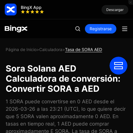
BingX App
Descargar
Registrarse
Página de Inicio
Calculadora
Tasa de SORA AED
>
>
Sora Solana AED
Calculadora de conversión:
Convertir SORA a AED
1 SORA puede convertirse en 0 AED desde el
2026-03-26 a las 23:21 (UTC), lo que quiere decir
que 5 SORA valen aproximadamente 0 AED. En
tasas en tiempo real, 1 AED puede comprar
aproximadamente E SORA. La tasa de SORA a