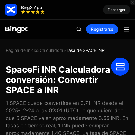
BingX App
Descargar
Registrarse
Página de Inicio
Calculadora
Tasa de SPACE INR
>
>
SpaceFi INR Calculadora de
conversión: Convertir
SPACE a INR
1 SPACE puede convertirse en 0.71 INR desde el
2025-12-24 a las 02:01 (UTC), lo que quiere decir
que 5 SPACE valen aproximadamente 3.55 INR. En
tasas en tiempo real, 1 INR puede comprar
aproximadamente 1.40 SPACE. La tasa de SPACE