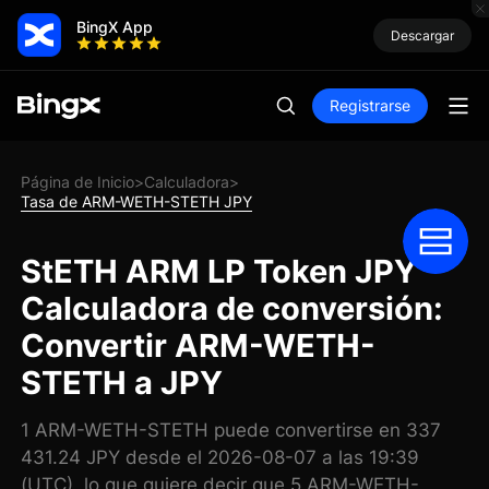
BingX App
Descargar
Registrarse
Página de Inicio
Calculadora
>
>
Tasa de ARM-WETH-STETH JPY
StETH ARM LP Token JPY
Calculadora de conversión:
Convertir ARM-WETH-
STETH a JPY
1 ARM-WETH-STETH puede convertirse en 337
431.24 JPY desde el 2026-08-07 a las 19:39
(UTC), lo que quiere decir que 5 ARM-WETH-